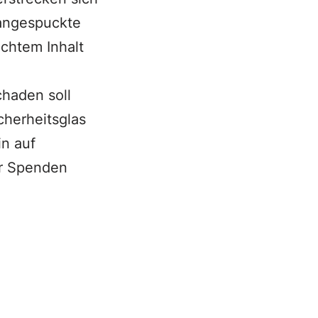
 angespuckte
chtem Inhalt
chaden soll
cherheitsglas
in auf
er Spenden