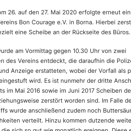
om 26. auf den 27. Mai 2020 erfolgte erneut ein
ereins Bon Courage e.V. in Borna. Hierbei zers
ielt eine Scheibe an der Rückseite des Büros.
urde am Vormittag gegen 10.30 Uhr von zwei
en des Vereins entdeckt, die daraufhin die Poliz
nd Anzeige erstatteten, wobei der Vorfall als p
eingestuft wird. Es ist nunmehr der dritte Ansch
ts im Mai 2016 sowie im Juni 2017 Scheiben de
iehungsweise zerstört worden sind. Im Falle d
iffs wurde anschließend zudem noch Buttersäur
hkeiten verteilt. Hinzu kommen dutzende weit
die sich so gut wie monatlich ereignen. Diese 