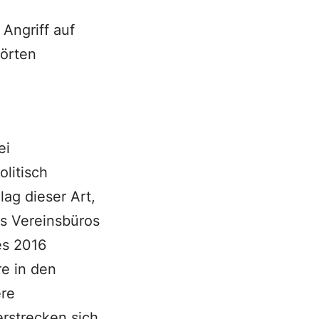
 Angriff auf
törten
ei
olitisch
lag dieser Art,
s Vereinsbüros
es 2016
e in den
ere
erstrecken sich