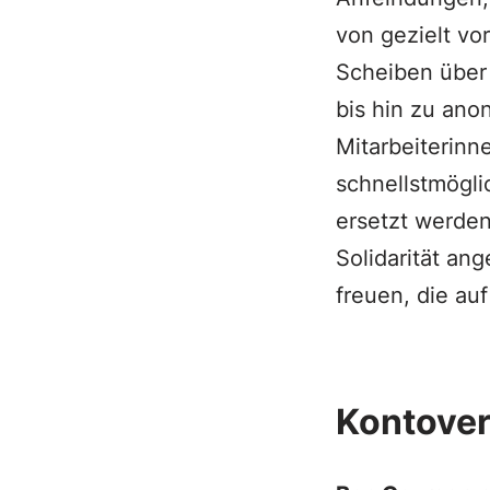
von gezielt v
Scheiben über 
bis hin zu ano
Mitarbeiterinn
schnellstmögli
ersetzt werden.
Solidarität a
freuen, die au
Kontover