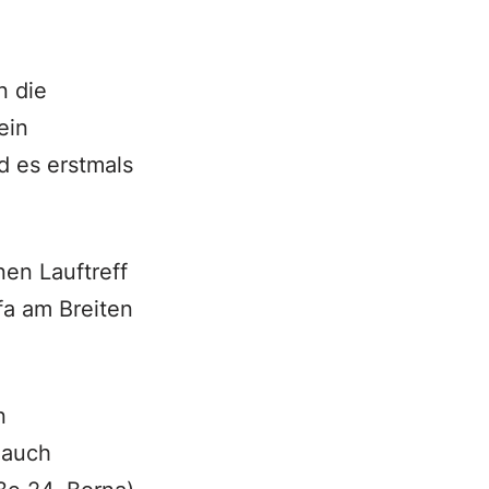
n die
ein
 es erstmals
nen Lauftreff
fa am Breiten
n
 auch