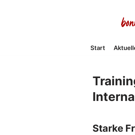
Zum
Inhalt
springen
Start
Aktuell
Traini
Interna
Starke F