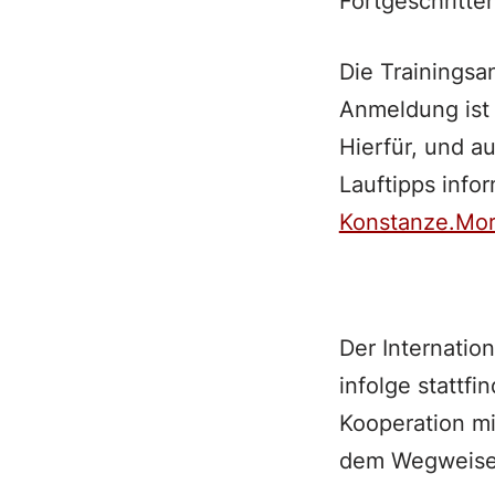
Fortgeschritte
Die Trainingsan
Anmeldung ist 
Hierfür, und a
Lauftipps info
Konstanze.Mor
Der Internatio
infolge stattf
Kooperation mi
dem Wegweiser 