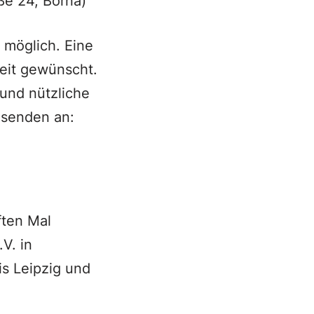
ße 24, Borna)
t möglich. Eine
eit gewünscht.
 und nützliche
u senden an:
ften Mal
V. in
is Leipzig und