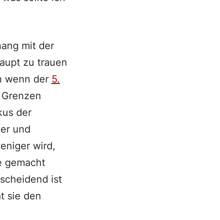
ang mit der
haupt zu trauen
h wenn der
5.
e Grenzen
kus der
mer und
niger wird,
e gemacht
tscheidend ist
t sie den