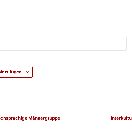
hinzufügen
-
schsprachige Männergruppe
Interkultu