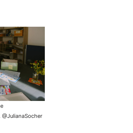
ie
r. @JulianaSocher