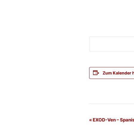
Zum Kalender 
Veranstaltung
«
EXOD-Ven – Spani
Navigation