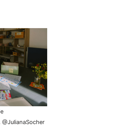
ie
r. @JulianaSocher