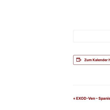
Zum Kalender 
Veranstaltung
«
EXOD-Ven – Spani
Navigation