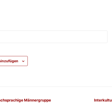
hinzufügen
-
schsprachige Männergruppe
Interkultu