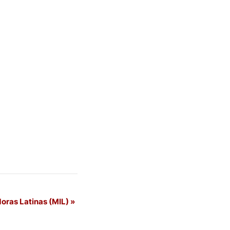
doras Latinas (MIL)
»