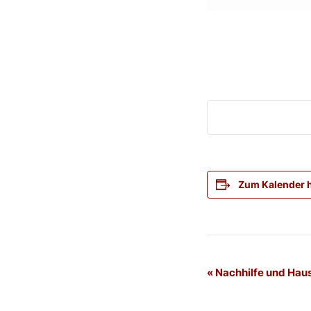
Zum Kalender 
Veranstaltung
«
Nachhilfe und Hau
Navigation