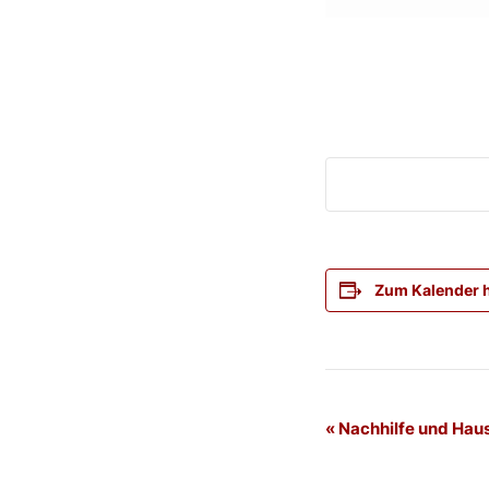
Zum Kalender 
Veranstaltung
«
Nachhilfe und Hau
Navigation