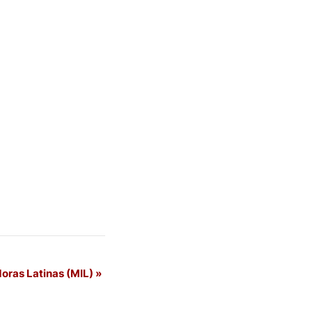
doras Latinas (MIL)
»