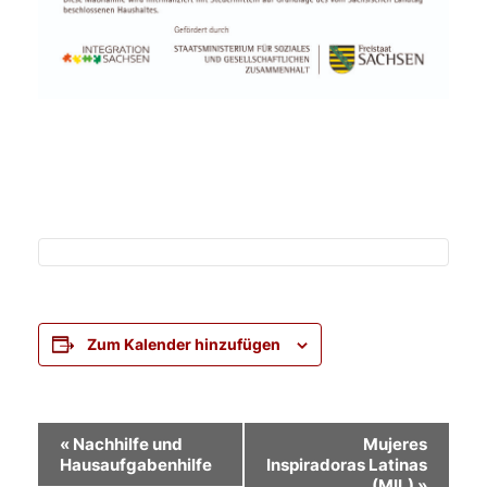
Zum Kalender hinzufügen
Veranstaltung-
«
Nachhilfe und
Mujeres
Hausaufgabenhilfe
Inspiradoras Latinas
Navigation
(MIL)
»