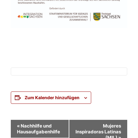
Zum Kalender hinzufügen
Veranstaltung-
«
Nachhilfe und
Mujeres
Hausaufgabenhilfe
Inspiradoras Latinas
Navigation
(MIL)
»