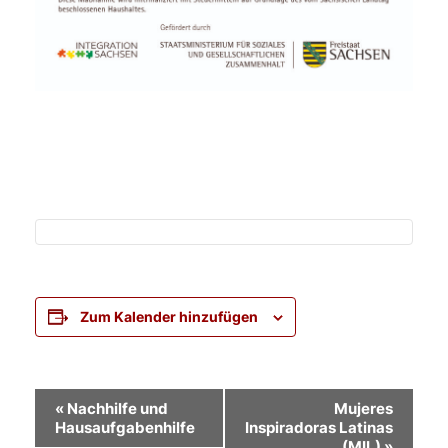
Zum Kalender hinzufügen
Veranstaltung-
«
Nachhilfe und
Mujeres
Hausaufgabenhilfe
Inspiradoras Latinas
Navigation
(MIL)
»