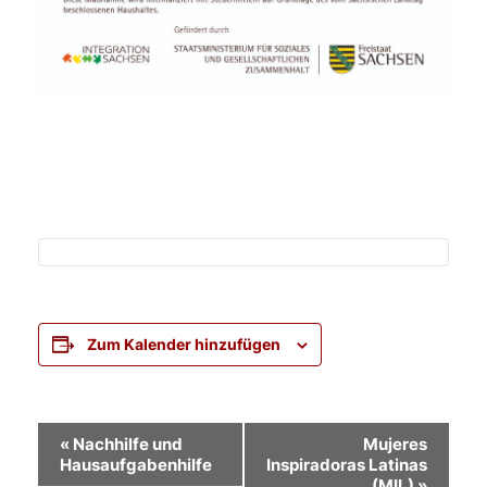
Zum Kalender hinzufügen
Veranstaltung-
«
Nachhilfe und
Mujeres
Hausaufgabenhilfe
Inspiradoras Latinas
Navigation
(MIL)
»