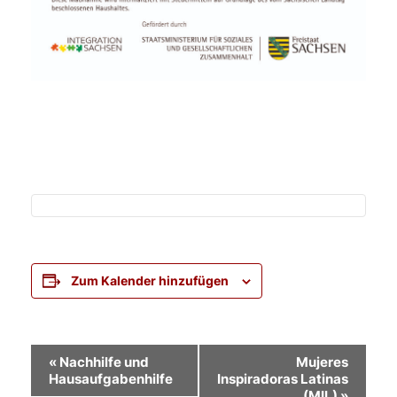
Zum Kalender hinzufügen
Veranstaltung-
«
Nachhilfe und
Mujeres
Hausaufgabenhilfe
Inspiradoras Latinas
Navigation
(MIL)
»