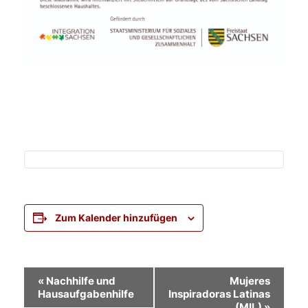
Zum Kalender hinzufügen
Veranstaltung-
«
Nachhilfe und
Mujeres
Hausaufgabenhilfe
Inspiradoras Latinas
Navigation
(MIL)
»