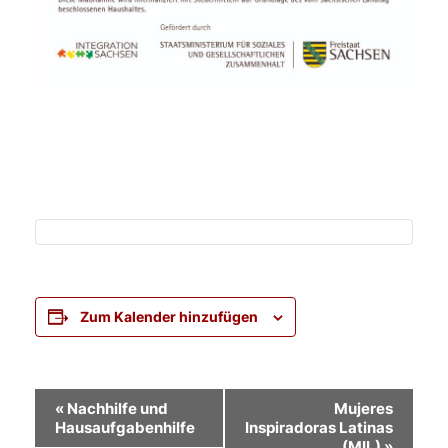
Zum Kalender hinzufügen
Veranstaltung-
«
Nachhilfe und
Mujeres
Hausaufgabenhilfe
Inspiradoras Latinas
Navigation
(MIL)
»