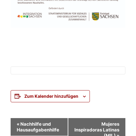
Zum Kalender hinzufügen
Veranstaltung-
«
Nachhilfe und
Mujeres
Hausaufgabenhilfe
Inspiradoras Latinas
Navigation
(MIL)
»