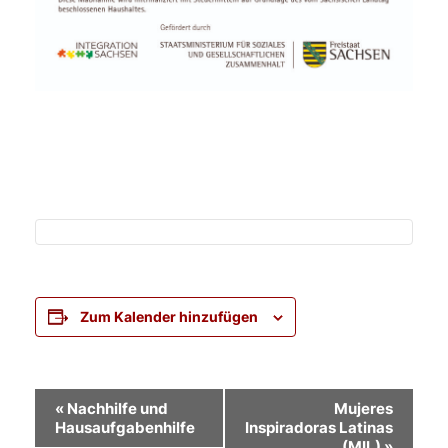
Zum Kalender hinzufügen
Veranstaltung-
«
Nachhilfe und
Mujeres
Hausaufgabenhilfe
Inspiradoras Latinas
Navigation
(MIL)
»