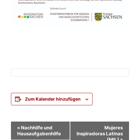
Zum Kalender hinzufügen
Veranstaltung-
«
Nachhilfe und
Mujeres
Hausaufgabenhilfe
Inspiradoras Latinas
Navigation
(MIL)
»