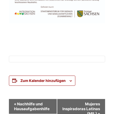
Zum Kalender hinzufügen
Veranstaltung-
«
Nachhilfe und
Mujeres
Hausaufgabenhilfe
Inspiradoras Latinas
Navigation
(MIL)
»