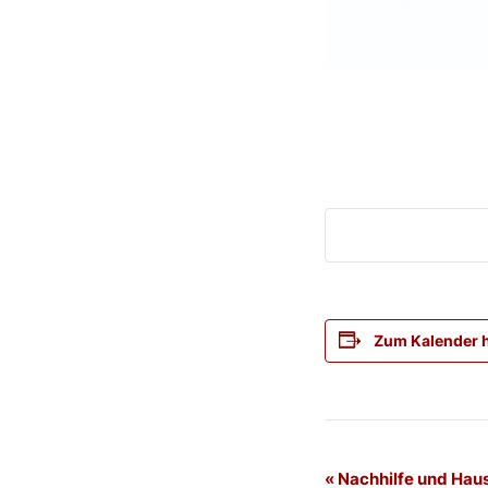
Zum Kalender 
Veranstaltung
«
Nachhilfe und Hau