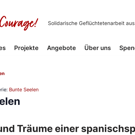
Solidarische Geflüchtetenarbeit au
es
Projekte
Angebote
Über uns
Spen
en
rie:
Bunte Seelen
elen
und Träume einer spanischs