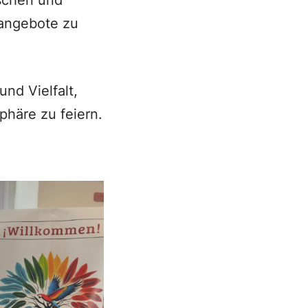
ischen und
sangebote zu
und Vielfalt,
häre zu feiern.