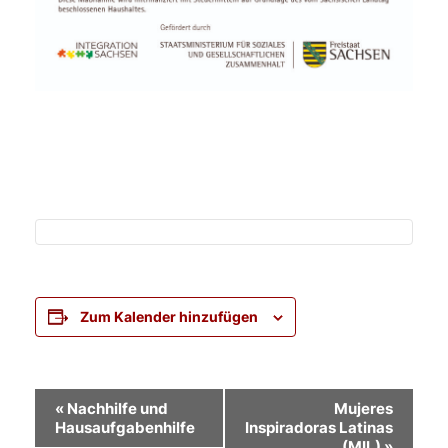
Zum Kalender hinzufügen
Veranstaltung-
«
Nachhilfe und
Mujeres
Hausaufgabenhilfe
Inspiradoras Latinas
Navigation
(MIL)
»