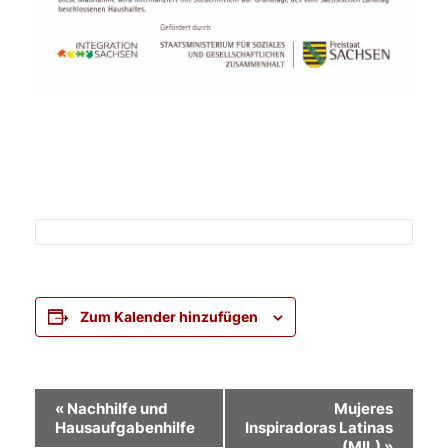
Zum Kalender hinzufügen
Veranstaltung-
«
Nachhilfe und
Mujeres
Hausaufgabenhilfe
Inspiradoras Latinas
Navigation
(MIL)
»