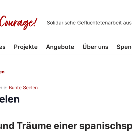
Solidarische Geflüchtetenarbeit au
es
Projekte
Angebote
Über uns
Spen
en
rie:
Bunte Seelen
elen
und Träume einer spanischs