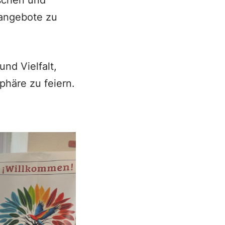
ischen und
sangebote zu
und Vielfalt,
häre zu feiern.