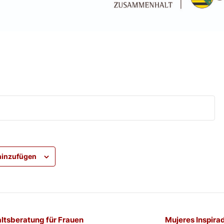
hinzufügen
-
ltsberatung für Frauen
Mujeres Inspira