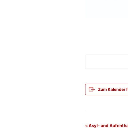
Zum Kalender 
Veranstaltung
«
Asyl- und Aufentha