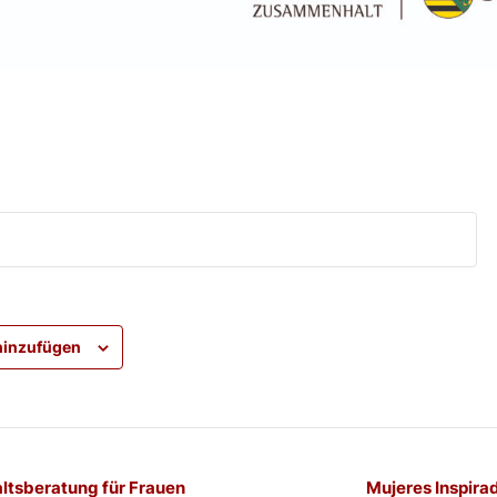
hinzufügen
-
ltsberatung für Frauen
Mujeres Inspira