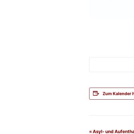
Zum Kalender 
Veranstaltung
«
Asyl- und Aufentha