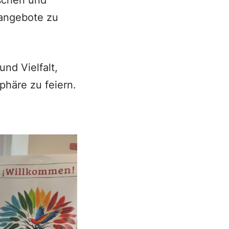
ischen und
sangebote zu
und Vielfalt,
häre zu feiern.