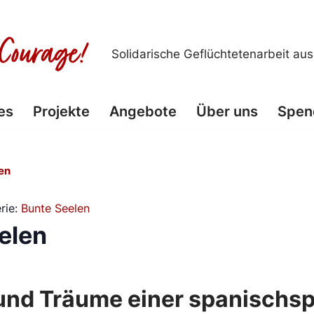
Solidarische Geflüchtetenarbeit au
es
Projekte
Angebote
Über uns
Spen
en
rie:
Bunte Seelen
elen
und Träume einer spanischs