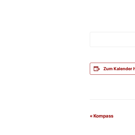
Zum Kalender 
Veranstaltung
«
Kompass
Navigation