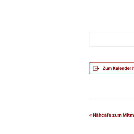
Zum Kalender 
Veranstaltung
«
Nähcafe zum Mit
Navigation