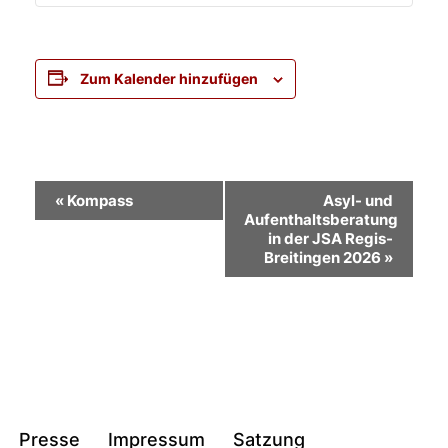
Zum Kalender hinzufügen
Veranstaltung-
«
Kompass
Asyl- und
Aufenthaltsberatung
Navigation
in der JSA Regis-
Breitingen 2026
»
Presse
Impressum
Satzung