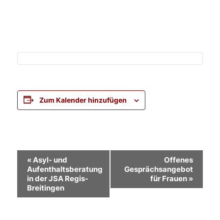
Zum Kalender hinzufügen
Veranstaltung-
«
Asyl- und
Offenes
Aufenthaltsberatung
Gesprächsangebot
Navigation
in der JSA Regis-
für Frauen
»
Breitingen