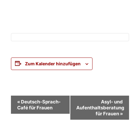
Zum Kalender hinzufügen
Veranstaltung-
«
Deutsch-Sprach-
Asyl- und
Café für Frauen
Aufenthaltsberatung
Navigation
für Frauen
»