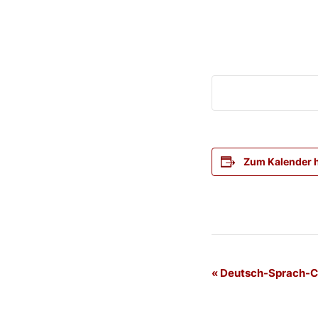
Zum Kalender 
Veranstaltung
«
Deutsch-Sprach-Ca
Navigation