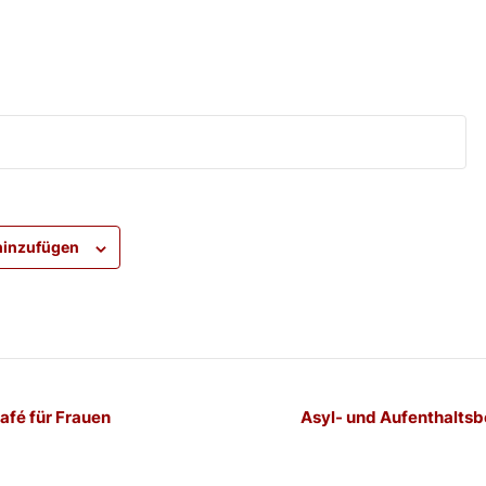
hinzufügen
-
fé für Frauen
Asyl- und Aufenthaltsb