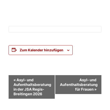
Zum Kalender hinzufügen
Veranstaltung-
«
Asyl- und
Asyl- und
Aufenthaltsberatung
Aufenthaltsberatung
Navigation
in der JSA Regis-
für Frauen
»
Breitingen 2026