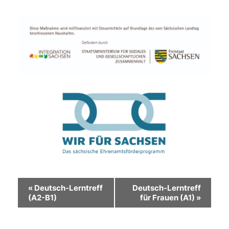
Veranstaltung-
«
Deutsch-Lerntreff
Deutsch-Lerntreff
(A2-B1)
für Frauen (A1)
»
Navigation