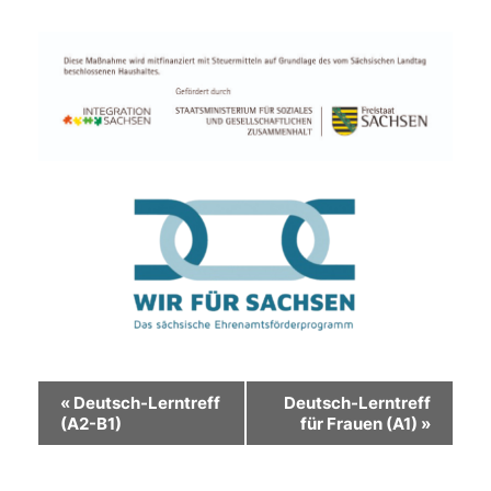
Veranstaltung-
«
Deutsch-Lerntreff
Deutsch-Lerntreff
(A2-B1)
für Frauen (A1)
»
Navigation