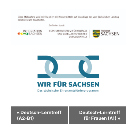
Veranstaltung-
«
Deutsch-Lerntreff
Deutsch-Lerntreff
(A2-B1)
für Frauen (A1)
»
Navigation