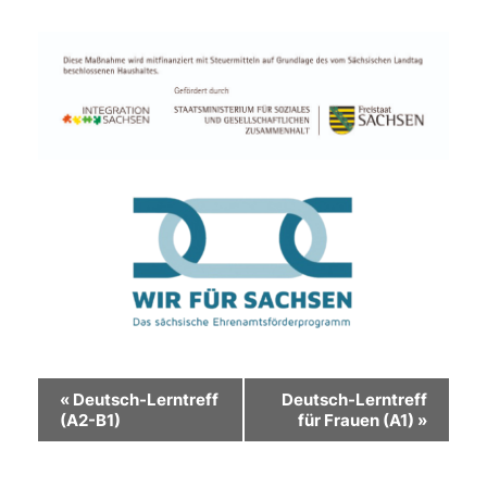
Veranstaltung-
«
Deutsch-Lerntreff
Deutsch-Lerntreff
(A2-B1)
für Frauen (A1)
»
Navigation