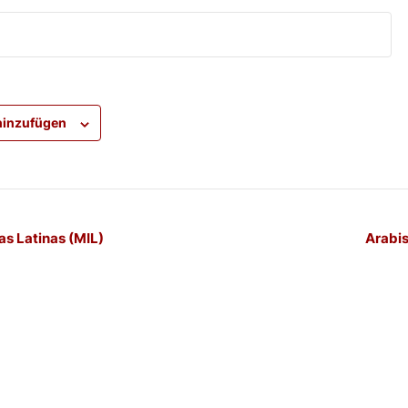
hinzufügen
-
as Latinas (MIL)
Arabis