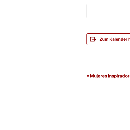
Zum Kalender 
Veranstaltung
«
Mujeres Inspirador
Navigation