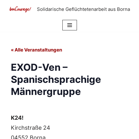
Solidarische Geflüchtetenarbeit aus Borna
Zum
Inhalt
springen
« Alle Veranstaltungen
EXOD-Ven –
Spanischsprachige
Männergruppe
K24!
Kirchstraße 24
04552 Borna