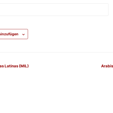
hinzufügen
-
as Latinas (MIL)
Arabis