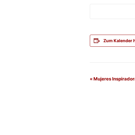
Zum Kalender 
Veranstaltung
«
Mujeres Inspirador
Navigation