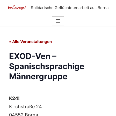
Solidarische Geflüchtetenarbeit aus Borna
Zum
Inhalt
springen
« Alle Veranstaltungen
EXOD-Ven –
Spanischsprachige
Männergruppe
K24!
Kirchstraße 24
04552 Borna