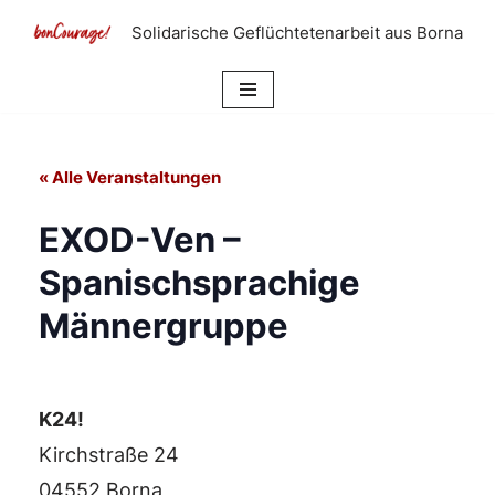
Solidarische Geflüchtetenarbeit aus Borna
Zum
Inhalt
springen
« Alle Veranstaltungen
EXOD-Ven –
Spanischsprachige
Männergruppe
K24!
Kirchstraße 24
04552 Borna