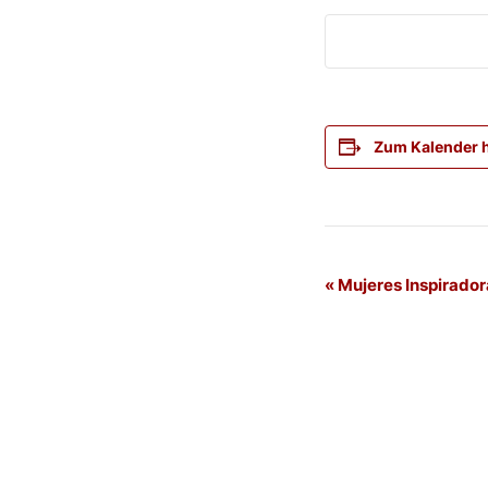
Zum Kalender 
Veranstaltung
«
Mujeres Inspirador
Navigation