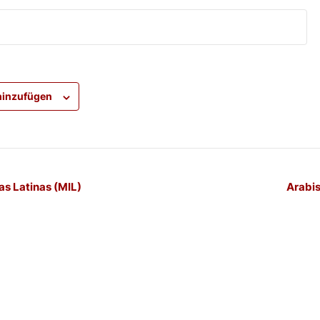
hinzufügen
-
as Latinas (MIL)
Arabis