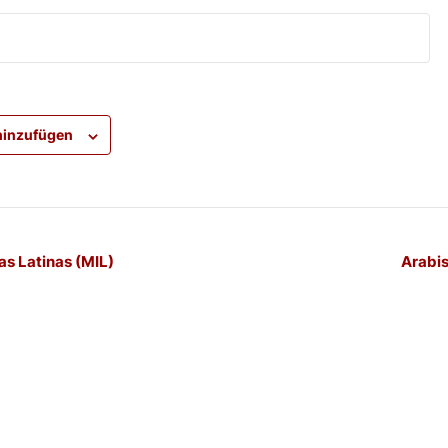
hinzufügen
-
as Latinas (MIL)
Arabis