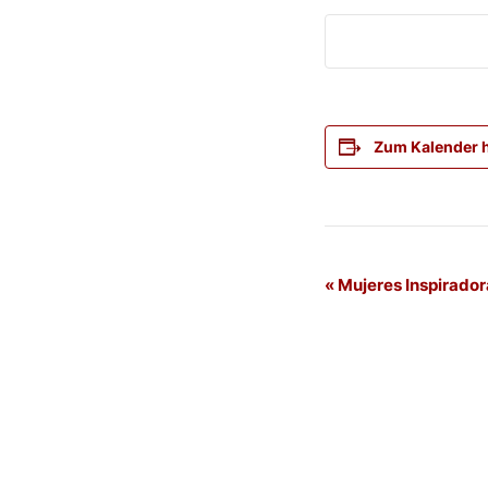
Zum Kalender 
Veranstaltung
«
Mujeres Inspirador
Navigation