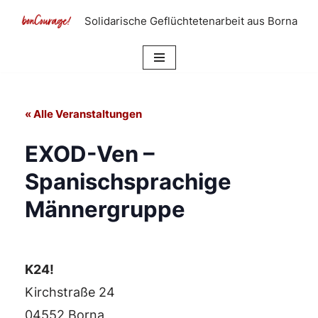
Solidarische Geflüchtetenarbeit aus Borna
Zum
Inhalt
springen
« Alle Veranstaltungen
EXOD-Ven –
Spanischsprachige
Männergruppe
K24!
Kirchstraße 24
04552 Borna