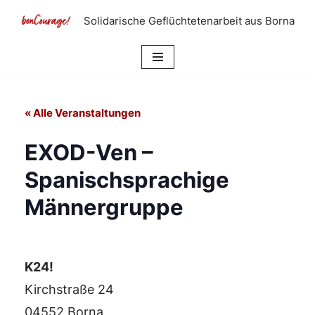
Solidarische Geflüchtetenarbeit aus Borna
Zum
Inhalt
springen
« Alle Veranstaltungen
EXOD-Ven –
Spanischsprachige
Männergruppe
K24!
Kirchstraße 24
04552 Borna