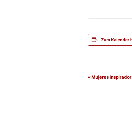
Zum Kalender 
Veranstaltung
«
Mujeres Inspirador
Navigation