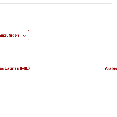
hinzufügen
-
as Latinas (MIL)
Arabis