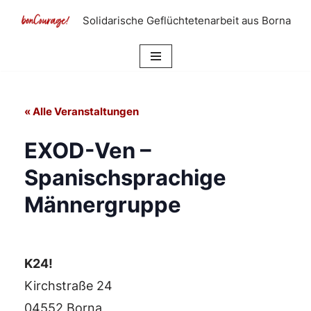
Solidarische Geflüchtetenarbeit aus Borna
Zum
Inhalt
springen
« Alle Veranstaltungen
EXOD-Ven –
Spanischsprachige
Männergruppe
K24!
Kirchstraße 24
04552 Borna