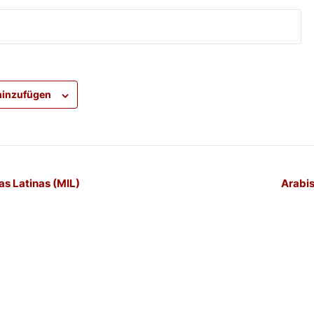
hinzufügen
-
as Latinas (MIL)
Arabis