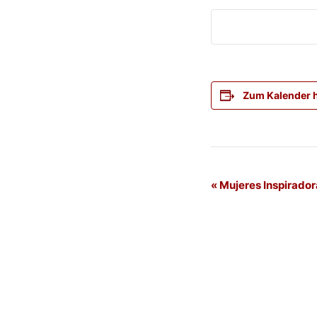
Zum Kalender 
Veranstaltung
«
Mujeres Inspirador
Navigation