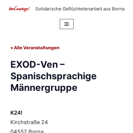
Solidarische Geflüchtetenarbeit aus Borna
Zum
Inhalt
springen
« Alle Veranstaltungen
EXOD-Ven –
Spanischsprachige
Männergruppe
K24!
Kirchstraße 24
04552 Borna