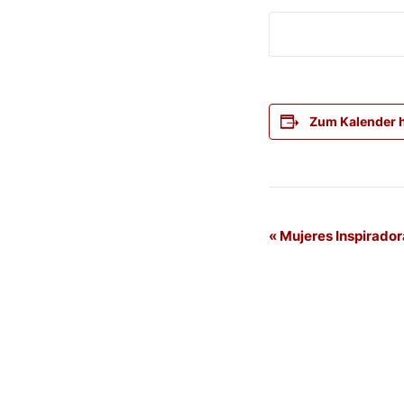
Zum Kalender 
Veranstaltung
«
Mujeres Inspirador
Navigation