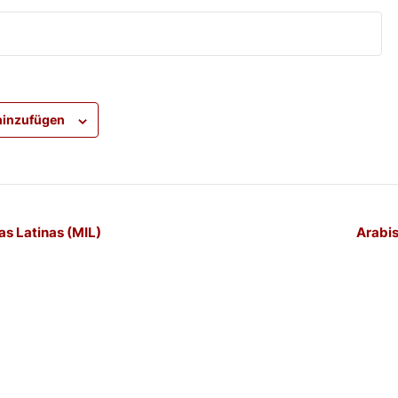
hinzufügen
-
as Latinas (MIL)
Arabis