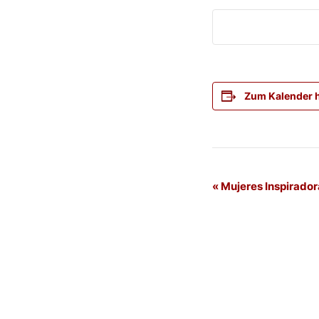
Zum Kalender 
Veranstaltung
«
Mujeres Inspirador
Navigation