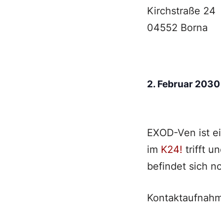
Kirchstraße 24
04552 Borna
2. Februar 203
EXOD-Ven ist e
im
K24!
trifft u
befindet sich n
Kontaktaufnahm