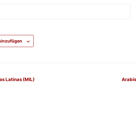
hinzufügen
-
as Latinas (MIL)
Arabis