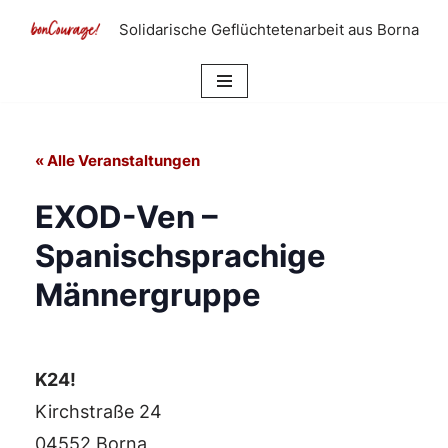
Solidarische Geflüchtetenarbeit aus Borna
Zum
Inhalt
springen
« Alle Veranstaltungen
EXOD-Ven –
Spanischsprachige
Männergruppe
K24!
Kirchstraße 24
04552 Borna