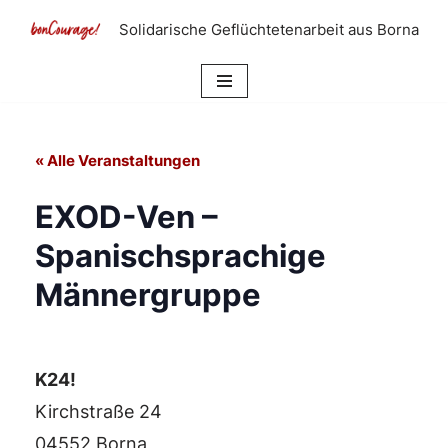
Solidarische Geflüchtetenarbeit aus Borna
Zum
Inhalt
springen
« Alle Veranstaltungen
EXOD-Ven –
Spanischsprachige
Männergruppe
K24!
Kirchstraße 24
04552 Borna